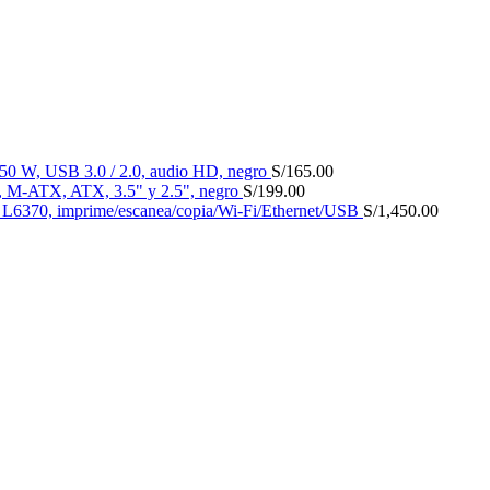
 W, USB 3.0 / 2.0, audio HD, negro
S/
165.00
 M-ATX, ATX, 3.5" y 2.5", negro
S/
199.00
k L6370, imprime/escanea/copia/Wi-Fi/Ethernet/USB
S/
1,450.00