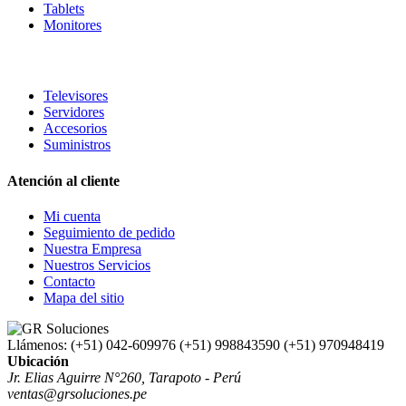
Tablets
Monitores
Televisores
Servidores
Accesorios
Suministros
Atención al cliente
Mi cuenta
Seguimiento de pedido
Nuestra Empresa
Nuestros Servicios
Contacto
Mapa del sitio
Llámenos:
(+51) 042-609976 (+51) 998843590 (+51) 970948419
Ubicación
Jr. Elias Aguirre N°260, Tarapoto - Perú
ventas@grsoluciones.pe