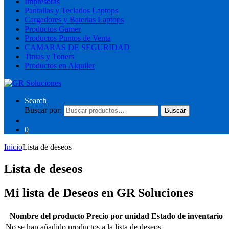
Impresoras
Pantallas y Teclados Laptops
Cargadores y Baterias Laptops
Productos Gamer
Productos Puntos de Venta
CAMARAS DE SEGURIDAD
Tintas y Toners
Productos en Alquiler
Search
Buscar por:
Buscar
0
Inicio
Lista de deseos
Lista de deseos
Mi lista de Deseos en GR Soluciones
Nombre del producto
Precio por unidad
Estado de inventario
No se han añadido productos a la lista de deseos