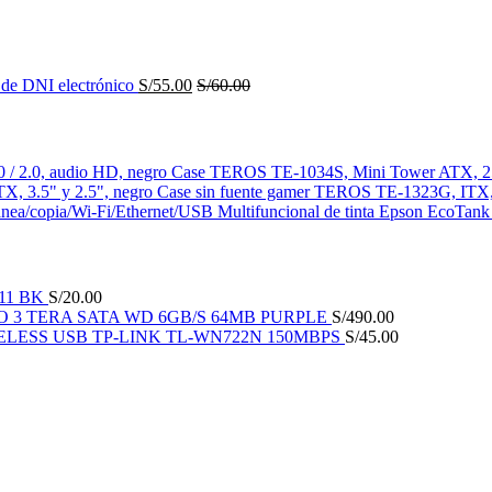
 de DNI electrónico
S/
55.00
S/
60.00
Case TEROS TE-1034S, Mini Tower ATX, 250
Case sin fuente gamer TEROS TE-1323G, ITX,
Multifuncional de tinta Epson EcoTan
11 BK
S/
20.00
O 3 TERA SATA WD 6GB/S 64MB PURPLE
S/
490.00
ELESS USB TP-LINK TL-WN722N 150MBPS
S/
45.00