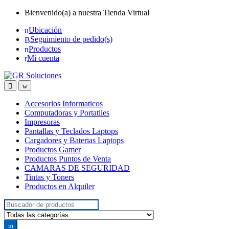
Skip
Skip
Bienvenido(a) a nuestra Tienda Virtual
to
to
Ubicación
navigation
content
Seguimiento de pedido(s)
Productos
Mi cuenta
Accesorios Informaticos
Computadoras y Portatiles
Impresoras
Pantallas y Teclados Laptops
Cargadores y Baterias Laptops
Productos Gamer
Productos Puntos de Venta
CAMARAS DE SEGURIDAD
Tintas y Toners
Productos en Alquiler
Search for: