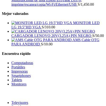
Multifuncional de tinta Epson EcoTank L6370,
imprime/escanea/copia/Wi-Fi/Ethernet/USB
S/
1,450.00
Mejor valorados
MONITOR LED
LG 19.5"HD VGA
S/
310.00
CARGADOR LENOVO 20V(3.25A) PIN NEGRO
S/
50.00
AMS Cable OTG
PARA ANDROID
S/
10.00
Encuentra rápido
Computadoras
Portátiles
Impresoras
Smartphones
Tablets
Monitores
Televisores