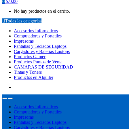
0
S/
0.00
No hay productos en el carrito.
Todas las categorías
Accesorios Informaticos
Computadoras y Portatiles
Impresoras
Pantallas y Teclados Laptops
Cargadores y Baterias Laptops
Productos Gamer
Productos Puntos de Venta
CAMARAS DE SEGURIDAD
Tintas y Toners
Productos en Alquiler
Accesorios Informaticos
Computadoras y Portatiles
Impresoras
Pantallas y Teclados Laptops
Cargadores y Baterias Laptops