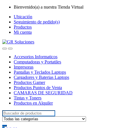
Skip
Skip
Bienvenido(a) a nuestra Tienda Virtual
to
to
Ubicación
navigation
content
Seguimiento de pedido(s)
Productos
Mi cuenta
Accesorios Informaticos
Computadoras y Portatiles
Impresoras
Pantallas y Teclados Laptops
Cargadores y Baterias Laptops
Productos Gamer
Productos Puntos de Venta
CAMARAS DE SEGURIDAD
Tintas y Toners
Productos en Alquiler
Search
for: