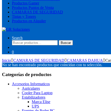
Productos Gamer
Productos Puntos de Venta
CAMARAS DE SEGURIDAD
Tintas y Toners
Productos en Alquiler
Search
Buscar
Buscar
por:
0
Inicio
CAMARAS DE SEGURIDAD
CAMARAS DAHUA
Cam
No se han encontrado productos que coincidan con tu selección.
Categorías de productos
Accesorios Informaticos
Auriculares
Cooler Para Laptop
Estabilizadores
Marca Elise
UPS
Fuentes de Poder PC