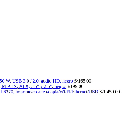
 W, USB 3.0 / 2.0, audio HD, negro
S/
165.00
 M-ATX, ATX, 3.5" y 2.5", negro
S/
199.00
k L6370, imprime/escanea/copia/Wi-Fi/Ethernet/USB
S/
1,450.00