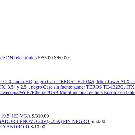
 de DNI electrónico
S/
55.00
S/
60.00
Case TEROS TE-1034S, Mini Tower ATX, 250
Case sin fuente gamer TEROS TE-1323G, ITX,
Multifuncional de tinta Epson EcoTan
19.5"HD VGA
S/
310.00
ADOR LENOVO 20V(3.25A) PIN NEGRO
S/
50.00
ARA ANDROID
S/
10.00