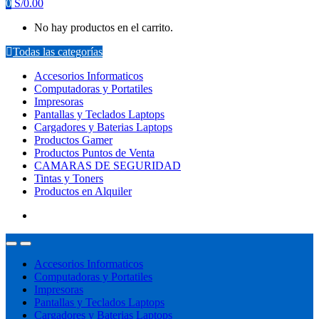
0
S/
0.00
No hay productos en el carrito.
Todas las categorías
Accesorios Informaticos
Computadoras y Portatiles
Impresoras
Pantallas y Teclados Laptops
Cargadores y Baterias Laptops
Productos Gamer
Productos Puntos de Venta
CAMARAS DE SEGURIDAD
Tintas y Toners
Productos en Alquiler
Accesorios Informaticos
Computadoras y Portatiles
Impresoras
Pantallas y Teclados Laptops
Cargadores y Baterias Laptops