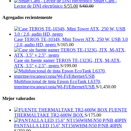
Smart Card -
Lector de DNI electrónico
S/
55.00
S/
60.00
Agregados recientemente
Case TEROS TE-1034S, Mini Tower ATX, 250 W, USB 3.0
/ 2.0, audio HD, negro
S/
165.00
Case sin fuente gamer TEROS TE-1323G, ITX, M-ATX,
ATX, 3.5" y 2.5", negro
S/
199.00
Multifuncional de tinta Epson EcoTank L6370,
imprime/escanea/copia/Wi-Fi/Ethernet/USB
S/
1,450.00
Mejor valorados
FUENTE
THERMALTAKE TR2-600W BOX
S/
175.00
PANTALLA LED 15.6" NT156WHM-N50 P/NB 40PIN
S/
250.00