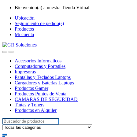
Skip
Skip
Bienvenido(a) a nuestra Tienda Virtual
to
to
Ubicación
navigation
content
Seguimiento de pedido(s)
Productos
Mi cuenta
Accesorios Informaticos
Computadoras y Portatiles
Impresoras
Pantallas y Teclados Laptops
Cargadores y Baterias Laptops
Productos Gamer
Productos Puntos de Venta
CAMARAS DE SEGURIDAD
Tintas y Toners
Productos en Alquiler
Search for: