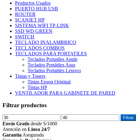
Productos Usados
PUERTO HUB USB
ROUTER
SCANJET HP
SISTEMA WIFI TP-LINK
SSD WD GREEN
SWITCH
TECLADO INALAMBRICO
TECLADOS COMBOS
TECLADOS PARA PORTATILES
Teclados Portatiles Apple
Teclados Portátiles Asus
Teclados Portatiles Lenovo
Tintas y Toners
Tintas Epson Original
Tintas HP
VENTILADOR PARA GABINETE DE PARED
Filtrar productos
Precio
Precio
Filtrar
mínimo
máximo
Envío Gratis
desde S/1000
Atención en
Línea 24/7
Garantía
Asegurada