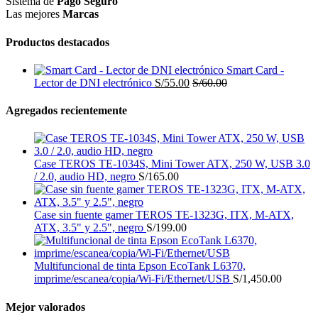
Sistema de
Pago Seguro
Las mejores
Marcas
Productos destacados
Smart Card -
Lector de DNI electrónico
S/
55.00
S/
60.00
Agregados recientemente
Case TEROS TE-1034S, Mini Tower ATX, 250 W, USB 3.0
/ 2.0, audio HD, negro
S/
165.00
Case sin fuente gamer TEROS TE-1323G, ITX, M-ATX,
ATX, 3.5" y 2.5", negro
S/
199.00
Multifuncional de tinta Epson EcoTank L6370,
imprime/escanea/copia/Wi-Fi/Ethernet/USB
S/
1,450.00
Mejor valorados