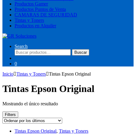
Productos Gamer
Productos Puntos de Venta
CAMARAS DE SEGURIDAD
Tintas y Toners
Productos en Alquiler
Search
Buscar
Buscar
por:
0
Inicio
Tintas y Toners
Tintas Epson Original
Tintas Epson Original
Mostrando el único resultado
Filters
Tintas Epson Original
,
Tintas y Toners