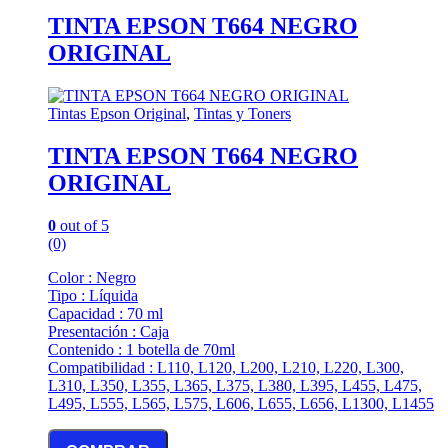
TINTA EPSON T664 NEGRO
ORIGINAL
Tintas Epson Original
,
Tintas y Toners
TINTA EPSON T664 NEGRO
ORIGINAL
0
out of 5
(0)
Color : Negro
Tipo : Líquida
Capacidad : 70 ml
Presentación : Caja
Contenido : 1 botella de 70ml
Compatibilidad : L110, L120, L200, L210, L220, L300,
L310, L350, L355, L365, L375, L380, L395, L455, L475,
L495, L555, L565, L575, L606, L655, L656, L1300, L1455