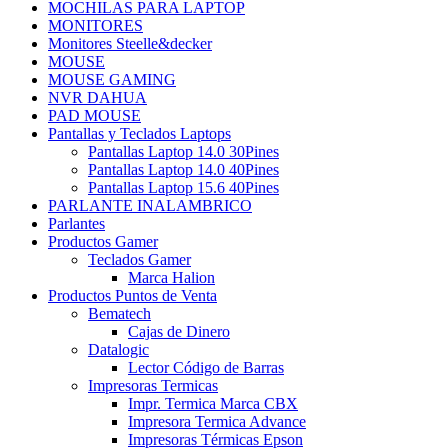
MOCHILAS PARA LAPTOP
MONITORES
Monitores Steelle&decker
MOUSE
MOUSE GAMING
NVR DAHUA
PAD MOUSE
Pantallas y Teclados Laptops
Pantallas Laptop 14.0 30Pines
Pantallas Laptop 14.0 40Pines
Pantallas Laptop 15.6 40Pines
PARLANTE INALAMBRICO
Parlantes
Productos Gamer
Teclados Gamer
Marca Halion
Productos Puntos de Venta
Bematech
Cajas de Dinero
Datalogic
Lector Código de Barras
Impresoras Termicas
Impr. Termica Marca CBX
Impresora Termica Advance
Impresoras Térmicas Epson