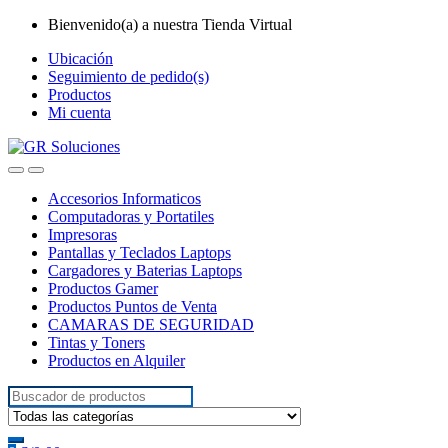
Skip
Skip
Bienvenido(a) a nuestra Tienda Virtual
to
to
Ubicación
navigation
content
Seguimiento de pedido(s)
Productos
Mi cuenta
Accesorios Informaticos
Computadoras y Portatiles
Impresoras
Pantallas y Teclados Laptops
Cargadores y Baterias Laptops
Productos Gamer
Productos Puntos de Venta
CAMARAS DE SEGURIDAD
Tintas y Toners
Productos en Alquiler
Search
for: