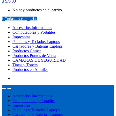
0
S/
0.00
No hay productos en el carrito.
Todas las categorías
Accesorios Informaticos
Computadoras y Portatiles
Impresoras
Pantallas y Teclados Laptops
Cargadores y Baterias Laptops
Productos Gamer
Productos Puntos de Venta
CAMARAS DE SEGURIDAD
Tintas y Toners
Productos en Alquiler
Accesorios Informaticos
Computadoras y Portatiles
Impresoras
Pantallas y Teclados Laptops
Cargadores y Baterias Laptops