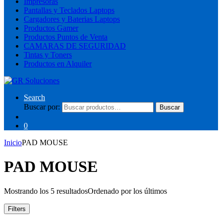
Impresoras
Pantallas y Teclados Laptops
Cargadores y Baterias Laptops
Productos Gamer
Productos Puntos de Venta
CAMARAS DE SEGURIDAD
Tintas y Toners
Productos en Alquiler
Search
Buscar por:
Buscar
0
Inicio
PAD MOUSE
PAD MOUSE
Mostrando los 5 resultados
Ordenado por los últimos
Filters