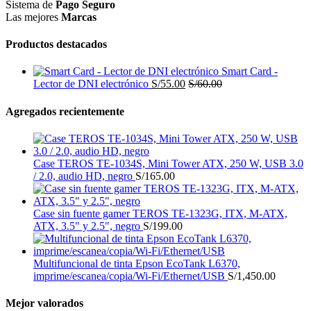
Sistema de
Pago Seguro
Las mejores
Marcas
Productos destacados
Smart Card -
Lector de DNI electrónico
S/
55.00
S/
60.00
Agregados recientemente
Case TEROS TE-1034S, Mini Tower ATX, 250 W, USB 3.0
/ 2.0, audio HD, negro
S/
165.00
Case sin fuente gamer TEROS TE-1323G, ITX, M-ATX,
ATX, 3.5" y 2.5", negro
S/
199.00
Multifuncional de tinta Epson EcoTank L6370,
imprime/escanea/copia/Wi-Fi/Ethernet/USB
S/
1,450.00
Mejor valorados