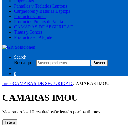
Impresoras
Pantallas y Teclados Laptops
Cargadores y Baterias Laptops
Productos Gamer
Productos Puntos de Venta
CAMARAS DE SEGURIDAD
Tintas y Toners
Productos en Alquiler
Search
Buscar por:
Buscar
0
Inicio
CAMARAS DE SEGURIDAD
CAMARAS IMOU
CAMARAS IMOU
Mostrando los 10 resultados
Ordenado por los últimos
Filters