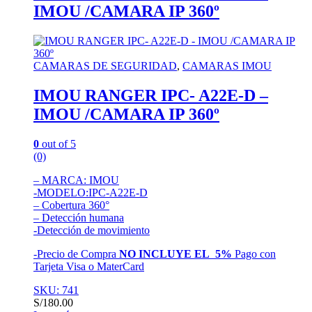
IMOU /CAMARA IP 360º
CAMARAS DE SEGURIDAD
,
CAMARAS IMOU
IMOU RANGER IPC- A22E-D –
IMOU /CAMARA IP 360º
0
out of 5
(0)
– MARCA: IMOU
-MODELO:IPC-A22E-D
– Cobertura 360°
– Detección humana
-Detección de movimiento
-Precio de Compra
NO INCLUYE EL 5%
Pago con
Tarjeta Visa o MaterCard
SKU: 741
S/
180.00