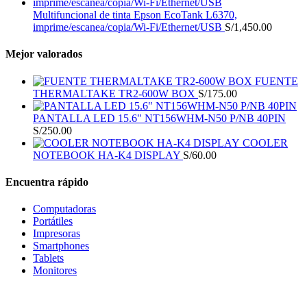
Multifuncional de tinta Epson EcoTank L6370,
imprime/escanea/copia/Wi-Fi/Ethernet/USB
S/
1,450.00
Mejor valorados
FUENTE
THERMALTAKE TR2-600W BOX
S/
175.00
PANTALLA LED 15.6" NT156WHM-N50 P/NB 40PIN
S/
250.00
COOLER
NOTEBOOK HA-K4 DISPLAY
S/
60.00
Encuentra rápido
Computadoras
Portátiles
Impresoras
Smartphones
Tablets
Monitores