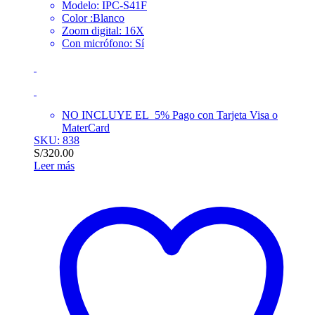
Modelo: IPC-S41F
Color :Blanco
Zoom digital: 16X
Con micrófono:
Sí
NO INCLUYE EL 5% Pago con Tarjeta Visa o
MaterCard
SKU: 838
S/
320.00
Leer más