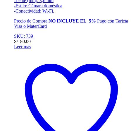
-Lente (mm): 3,6 mm
-Estilo: Cámara doméstica
-Conectividad: Wi-Fi.
Precio de Compra
NO INCLUYE EL 5%
Pago con Tarjeta
Visa o MaterCard
SKU: 739
S/
180.00
Leer más