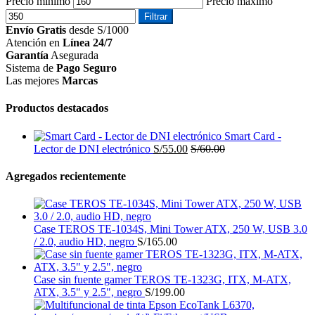
Precio mínimo
Precio máximo
Filtrar
Envío Gratis
desde S/1000
Atención en
Línea 24/7
Garantía
Asegurada
Sistema de
Pago Seguro
Las mejores
Marcas
Productos destacados
Smart Card -
Lector de DNI electrónico
S/
55.00
S/
60.00
Agregados recientemente
Case TEROS TE-1034S, Mini Tower ATX, 250 W, USB 3.0
/ 2.0, audio HD, negro
S/
165.00
Case sin fuente gamer TEROS TE-1323G, ITX, M-ATX,
ATX, 3.5" y 2.5", negro
S/
199.00