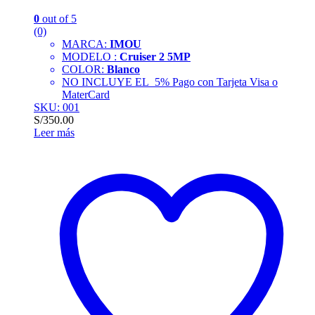
0
out of 5
(0)
MARCA:
IMOU
MODELO :
Cruiser 2 5MP
COLOR:
Blanco
NO INCLUYE EL 5% Pago con Tarjeta Visa o
MaterCard
SKU: 001
S/
350.00
Leer más