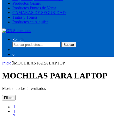
Productos Gamer
Productos Puntos de Venta
CAMARAS DE SEGURIDAD
Tintas y Toners
Productos en Alquiler
Search
Buscar
Buscar
por:
0
Inicio
MOCHILAS PARA LAPTOP
MOCHILAS PARA LAPTOP
Ordenado
Mostrando los 5 resultados
por
los
Filters
últimos