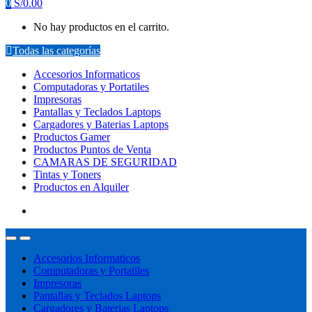
0
S/
0.00
No hay productos en el carrito.
Todas las categorías
Accesorios Informaticos
Computadoras y Portatiles
Impresoras
Pantallas y Teclados Laptops
Cargadores y Baterias Laptops
Productos Gamer
Productos Puntos de Venta
CAMARAS DE SEGURIDAD
Tintas y Toners
Productos en Alquiler
Accesorios Informaticos
Computadoras y Portatiles
Impresoras
Pantallas y Teclados Laptops
Cargadores y Baterias Laptops