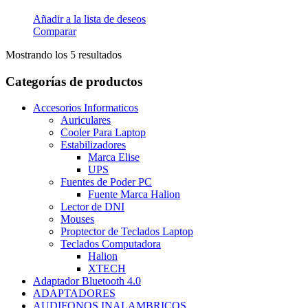
Añadir a la lista de deseos
Comparar
Ordenado
Mostrando los 5 resultados
por
los
Categorías de productos
últimos
Accesorios Informaticos
Auriculares
Cooler Para Laptop
Estabilizadores
Marca Elise
UPS
Fuentes de Poder PC
Fuente Marca Halion
Lector de DNI
Mouses
Proptector de Teclados Laptop
Teclados Computadora
Halion
XTECH
Adaptador Bluetooth 4.0
ADAPTADORES
AUDIFONOS INALAMBRICOS