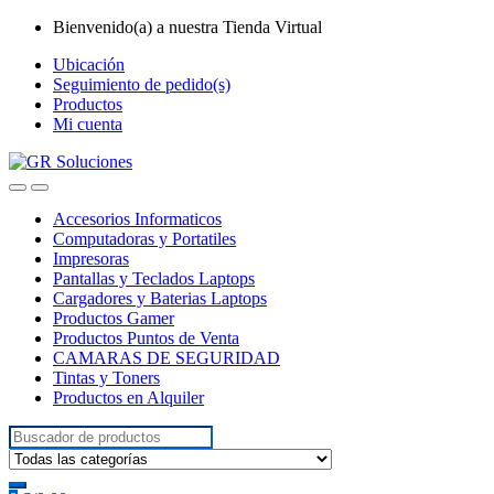
Skip
Skip
Bienvenido(a) a nuestra Tienda Virtual
to
to
Ubicación
navigation
content
Seguimiento de pedido(s)
Productos
Mi cuenta
Accesorios Informaticos
Computadoras y Portatiles
Impresoras
Pantallas y Teclados Laptops
Cargadores y Baterias Laptops
Productos Gamer
Productos Puntos de Venta
CAMARAS DE SEGURIDAD
Tintas y Toners
Productos en Alquiler
Search
for: