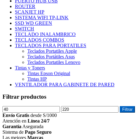
PUERTO HUB USB
ROUTER
SCANJET HP
SISTEMA WIFI TP-LINK
SSD WD GREEN
SWITCH
TECLADO INALAMBRICO
TECLADOS COMBOS
TECLADOS PARA PORTATILES
Teclados Portatiles Apple
Teclados Portátiles Asus
Teclados Portatiles Lenovo
Tintas y Toners
Tintas Epson Original
Tintas HP
VENTILADOR PARA GABINETE DE PARED
Filtrar productos
Precio
Precio
Filtrar
mínimo
máximo
Envío Gratis
desde S/1000
Atención en
Línea 24/7
Garantía
Asegurada
Sistema de
Pago Seguro
Las mejores
Marcas