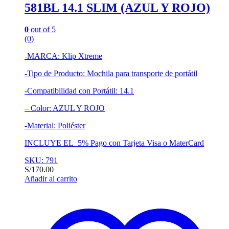
581BL 14.1 SLIM (AZUL Y ROJO)
0
out of 5
(0)
-MARCA: Klip Xtreme
-Tipo de Producto: Mochila para transporte de portátil
-Compatibilidad con Portátil: 14.1
– Color: AZUL Y ROJO
-Material: Poliéster
INCLUYE EL 5% Pago con Tarjeta Visa o MaterCard
SKU: 791
S/
170.00
Añadir al carrito