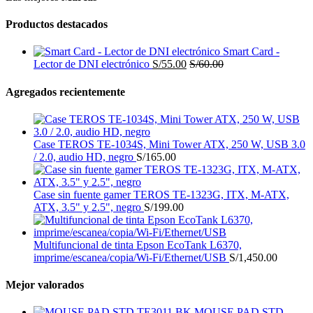
Productos destacados
Smart Card -
Lector de DNI electrónico
S/
55.00
S/
60.00
Agregados recientemente
Case TEROS TE-1034S, Mini Tower ATX, 250 W, USB 3.0
/ 2.0, audio HD, negro
S/
165.00
Case sin fuente gamer TEROS TE-1323G, ITX, M-ATX,
ATX, 3.5" y 2.5", negro
S/
199.00
Multifuncional de tinta Epson EcoTank L6370,
imprime/escanea/copia/Wi-Fi/Ethernet/USB
S/
1,450.00
Mejor valorados
MOUSE PAD STD