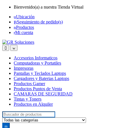
Skip
Skip
Bienvenido(a) a nuestra Tienda Virtual
to
to
Ubicación
navigation
content
Seguimiento de pedido(s)
Productos
Mi cuenta
Accesorios Informaticos
Computadoras y Portatiles
Impresoras
Pantallas y Teclados Laptops
Cargadores y Baterias Laptops
Productos Gamer
Productos Puntos de Venta
CAMARAS DE SEGURIDAD
Tintas y Toners
Productos en Alquiler
Search
for: