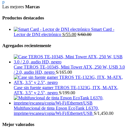
Las mejores
Marcas
Productos destacados
Smart Card -
Lector de DNI electrónico
S/
55.00
S/
60.00
Agregados recientemente
Case TEROS TE-1034S, Mini Tower ATX, 250 W, USB 3.0
/ 2.0, audio HD, negro
S/
165.00
Case sin fuente gamer TEROS TE-1323G, ITX, M-ATX,
ATX, 3.5" y 2.5", negro
S/
199.00
Multifuncional de tinta Epson EcoTank L6370,
imprime/escanea/copia/Wi-Fi/Ethernet/USB
S/
1,450.00
Mejor valorados