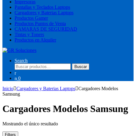
Impresoras
Pantallas y Teclados Laptops
Cargadores y Baterias Laptops
Productos Gamer
Productos Puntos de Venta
CAMARAS DE SEGURIDAD
Tintas y Toners
Productos en Alquiler
Search
Buscar
Buscar
por:
0
Inicio
Cargadores y Baterias Laptops
Cargadores Modelos
Samsung
Cargadores Modelos Samsung
Mostrando el único resultado
Filters