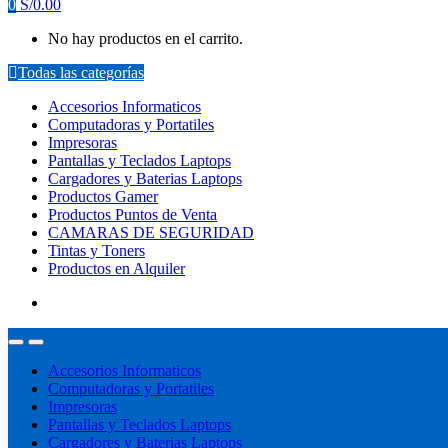
0
S/
0.00
No hay productos en el carrito.
Todas las categorías
Accesorios Informaticos
Computadoras y Portatiles
Impresoras
Pantallas y Teclados Laptops
Cargadores y Baterias Laptops
Productos Gamer
Productos Puntos de Venta
CAMARAS DE SEGURIDAD
Tintas y Toners
Productos en Alquiler
Accesorios Informaticos
Computadoras y Portatiles
Impresoras
Pantallas y Teclados Laptops
Cargadores y Baterias Laptops