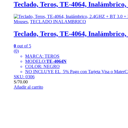
Teclado, Teros, TE-4064, Inalámbrico,
Mouses
,
TECLADO INALAMBRICO
Teclado, Teros, TE-4064, Inalámbrico,
0
out of 5
(0)
MARCA: TEROS
MODELO:
TE-4064N
COLOR: NEGRO
NO INCLUYE EL 5% Pago con Tarjeta Visa o MaterC
SKU: 0306
S/
70.00
Añadir al carrito