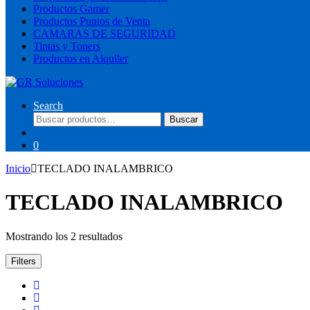
Productos Gamer
Productos Puntos de Venta
CAMARAS DE SEGURIDAD
Tintas y Toners
Productos en Alquiler
Search
Buscar
Buscar
por:
0
Inicio
TECLADO INALAMBRICO
TECLADO INALAMBRICO
Ordenado
Mostrando los 2 resultados
por
los
Filters
últimos