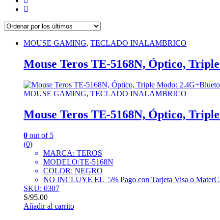
MOUSE GAMING
,
TECLADO INALAMBRICO
Mouse Teros TE-5168N, Óptico, Tripl
MOUSE GAMING
,
TECLADO INALAMBRICO
Mouse Teros TE-5168N, Óptico, Tripl
0
out of 5
(0)
MARCA: TEROS
MODELO:TE-5168N
COLOR: NEGRO
NO INCLUYE EL 5% Pago con Tarjeta Visa o MaterC
SKU: 0307
S/
95.00
Añadir al carrito