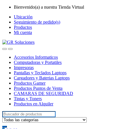
Skip
Skip
Bienvenido(a) a nuestra Tienda Virtual
to
to
Ubicación
navigation
content
Seguimiento de pedido(s)
Productos
Mi cuenta
Accesorios Informaticos
Computadoras y Portatiles
Impresoras
Pantallas y Teclados Laptops
Cargadores y Baterias Laptops
Productos Gamer
Productos Puntos de Venta
CAMARAS DE SEGURIDAD
Tintas y Toners
Productos en Alquiler
Search
for: