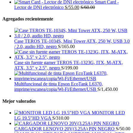
Smart Card -
Lector de DNI electrónico
S/
55.00
S/
60.00
Agregados recientemente
Case TEROS TE-1034S, Mini Tower ATX, 250 W, USB 3.0
/ 2.0, audio HD, negro
S/
165.00
Case sin fuente gamer TEROS TE-1323G, ITX, M-ATX,
ATX, 3.5" y 2.5", negro
S/
199.00
Multifuncional de tinta Epson EcoTank L6370,
imprime/escanea/copia/Wi-Fi/Ethernet/USB
S/
1,450.00
Mejor valorados
MONITOR LED
LG 19.5"HD VGA
S/
310.00
CARGADOR LENOVO 20V(3.25A) PIN NEGRO
S/
50.00