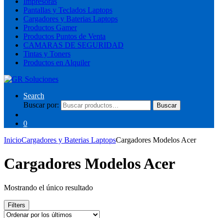
Impresoras
Pantallas y Teclados Laptops
Cargadores y Baterias Laptops
Productos Gamer
Productos Puntos de Venta
CAMARAS DE SEGURIDAD
Tintas y Toners
Productos en Alquiler
Search
Buscar por:
Buscar
0
Inicio
Cargadores y Baterias Laptops
Cargadores Modelos Acer
Cargadores Modelos Acer
Mostrando el único resultado
Filters