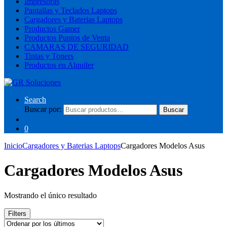
Impresoras
Pantallas y Teclados Laptops
Cargadores y Baterias Laptops
Productos Gamer
Productos Puntos de Venta
CAMARAS DE SEGURIDAD
Tintas y Toners
Productos en Alquiler
Search
Buscar por:
Buscar
0
Inicio
Cargadores y Baterias Laptops
Cargadores Modelos Asus
Cargadores Modelos Asus
Mostrando el único resultado
Filters