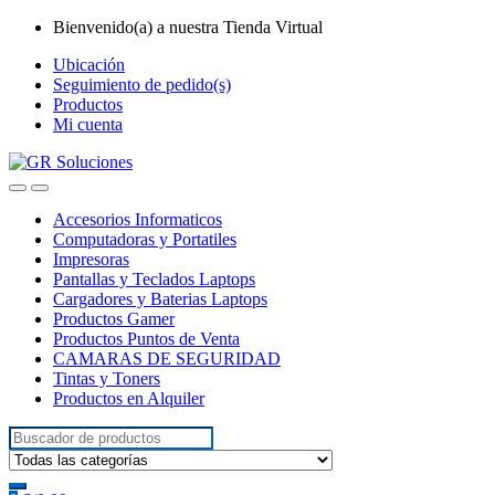
Skip
Skip
Bienvenido(a) a nuestra Tienda Virtual
to
to
Ubicación
navigation
content
Seguimiento de pedido(s)
Productos
Mi cuenta
Accesorios Informaticos
Computadoras y Portatiles
Impresoras
Pantallas y Teclados Laptops
Cargadores y Baterias Laptops
Productos Gamer
Productos Puntos de Venta
CAMARAS DE SEGURIDAD
Tintas y Toners
Productos en Alquiler
Search
for: