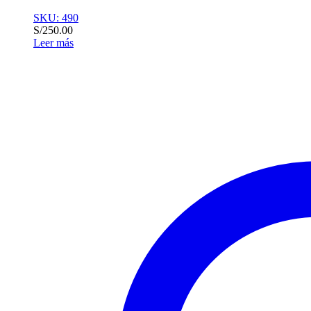
SKU: 490
S/
250.00
Leer más