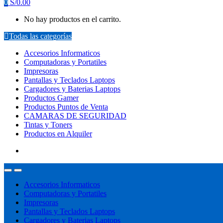
0
S/
0.00
No hay productos en el carrito.
Todas las categorías
Accesorios Informaticos
Computadoras y Portatiles
Impresoras
Pantallas y Teclados Laptops
Cargadores y Baterias Laptops
Productos Gamer
Productos Puntos de Venta
CAMARAS DE SEGURIDAD
Tintas y Toners
Productos en Alquiler
Accesorios Informaticos
Computadoras y Portatiles
Impresoras
Pantallas y Teclados Laptops
Cargadores y Baterias Laptops