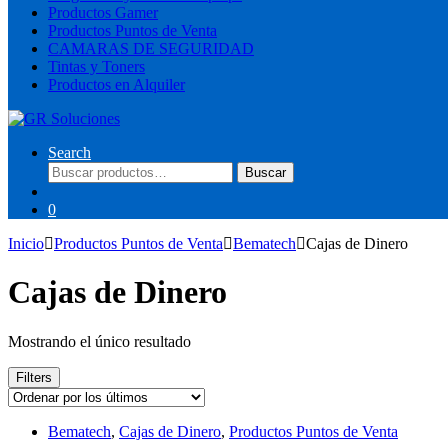
Productos Gamer
Productos Puntos de Venta
CAMARAS DE SEGURIDAD
Tintas y Toners
Productos en Alquiler
Search
Buscar
Buscar
por:
0
Inicio
Productos Puntos de Venta
Bematech
Cajas de Dinero
Cajas de Dinero
Mostrando el único resultado
Filters
Bematech
,
Cajas de Dinero
,
Productos Puntos de Venta