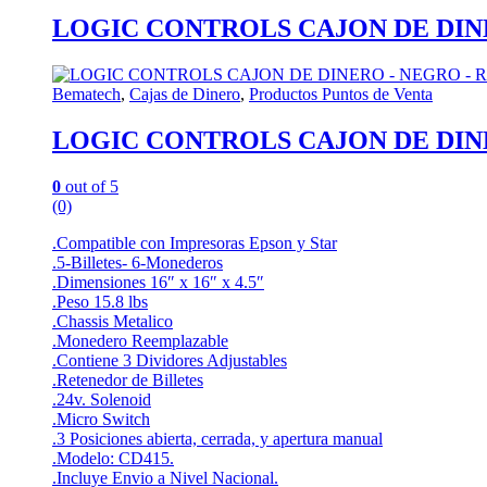
LOGIC CONTROLS CAJON DE DINE
Bematech
,
Cajas de Dinero
,
Productos Puntos de Venta
LOGIC CONTROLS CAJON DE DINE
0
out of 5
(0)
.Compatible con Impresoras Epson y Star
.5-Billetes- 6-Monederos
.Dimensiones 16″ x 16″ x 4.5″
.Peso 15.8 lbs
.Chassis Metalico
.Monedero Reemplazable
.Contiene 3 Dividores Adjustables
.Retenedor de Billetes
.24v. Solenoid
.Micro Switch
.3 Posiciones abierta, cerrada, y apertura manual
.Modelo: CD415.
.Incluye Envio a Nivel Nacional.